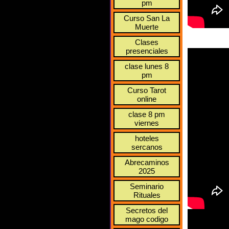
pm
Curso San La
Muerte
Clases
presenciales
clase lunes 8
pm
Curso Tarot
online
clase 8 pm
viernes
hoteles
sercanos
Abrecaminos
2025
Seminario
Rituales
Secretos del
mago codigo