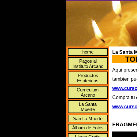
home
La Santa 
TODO
Pagos al
Instituto Arcano
Aqui presen
Productos
tambien pue
Esotericos
www.curso
Curriculum
Arcano
Compra tu c
La Santa
www.curs
Muerte
San La Muerte
FRAGMEN
Álbum de Fotos
Libros Gratis