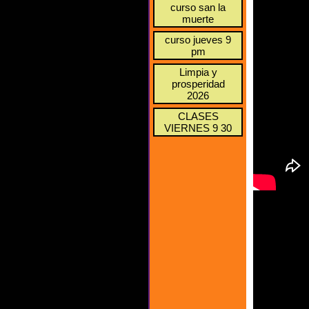
curso san la
muerte
curso jueves 9
pm
Limpia y
prosperidad
2026
CLASES
VIERNES 9 30