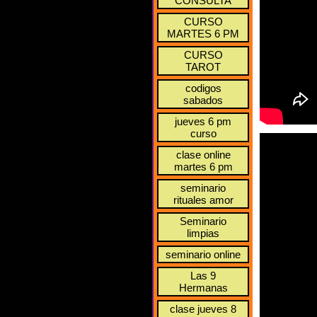
CONSULTA
CURSO
MARTES 6 PM
CURSO
TAROT
codigos
sabados
jueves 6 pm
curso
clase online
martes 6 pm
seminario
rituales amor
Seminario
limpias
seminario online
Las 9
Hermanas
clase jueves 8