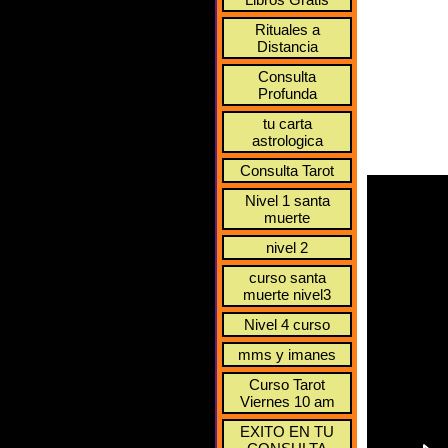
Rituales a
Distancia
Consulta
Profunda
tu carta
astrologica
Consulta Tarot
Nivel 1 santa
muerte
nivel 2
curso santa
muerte nivel3
Nivel 4 curso
mms y imanes
Curso Tarot
Viernes 10 am
EXITO EN TU