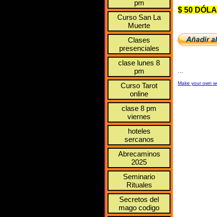
pm
$ 50 DÓL
Curso San La
Muerte
Clases
presenciales
clase lunes 8
pm
...
Make your own w
Curso Tarot
online
clase 8 pm
viernes
hoteles
sercanos
Abrecaminos
2025
Seminario
Rituales
Secretos del
mago codigo