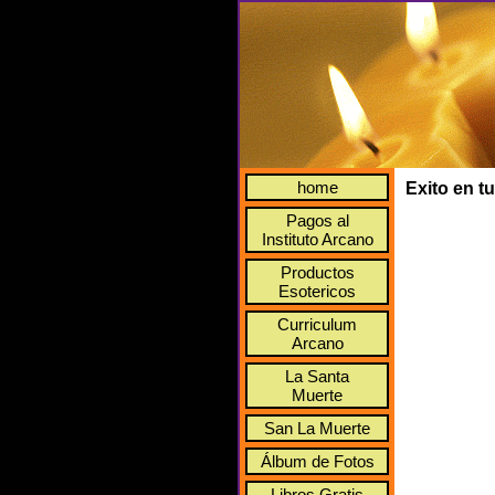
home
Exito en t
Pagos al
Instituto Arcano
Productos
Esotericos
Curriculum
Arcano
La Santa
Muerte
San La Muerte
Álbum de Fotos
Libros Gratis