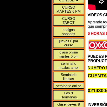
CONSULTA
CURSO
MARTES 6 PM
VIDEOS 
CURSO
Aprende tod
TAROT
que siempre
codigos
6 HORAS 
sabados
jueves 6 pm
curso
clase online
martes 6 pm
PUEDES P
PRODUCTO
seminario
rituales amor
NUMERO N
Seminario
CUENTA
limpias
seminario online
0214300
Las 9
Hermanas
clase jueves 8
INVERSI