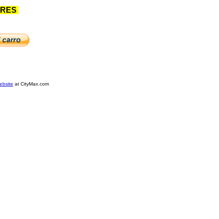
ARES
ebsite
at CityMax.com